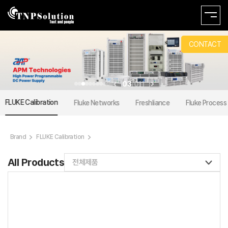
Brand
CONTACT
03
/
011
FLUKE Calibration
Fluke Networks
Freshliance
Fluke Process
Brand
FLUKE Calibration
All Products
전체제품