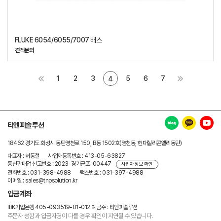
FLUKE 6054/6055/7007 배스
견적문의
1
2
3
5
6
7
4
티엔피솔루션
18462 경기도 화성시 동탄영천로 150, B동 1502호(영천동, 현대실리콘앨리동탄)
대표자 : 허동철
사업자등록번호 : 413-05-63827
통신판매업 신고번호 : 2023-경기군포-00447
사업자 정보 확인
전화번호 : 031-398-4988
팩스번호 : 031-397-4988
이메일 : sales@tnpsolution.kr
입금계좌
IBK기업은행 405-093519-01-012
예금주 : 티엔피솔루션
주문자 성함과 입금자명이 다를 경우
확인이 지연될 수 있습니다.