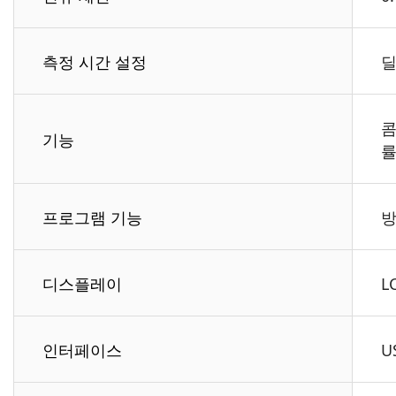
측정 시간 설정
딜
콤
기능
률
프로그램 기능
방
디스플레이
L
인터페이스
U