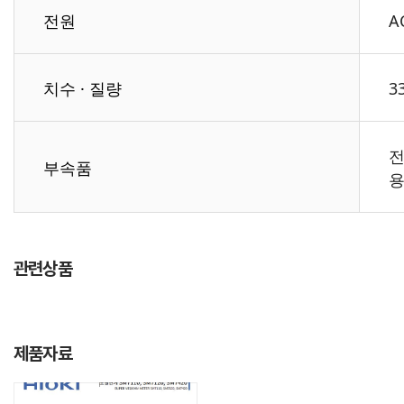
전원
A
치수 · 질량
3
전
부속품
용
관련상품
제품자료