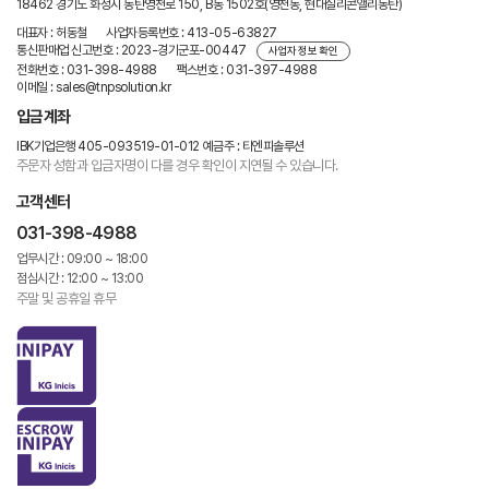
18462 경기도 화성시 동탄영천로 150, B동 1502호(영천동, 현대실리콘앨리동탄)
대표자 : 허동철
사업자등록번호 : 413-05-63827
통신판매업 신고번호 : 2023-경기군포-00447
사업자 정보 확인
전화번호 : 031-398-4988
팩스번호 : 031-397-4988
이메일 : sales@tnpsolution.kr
입금계좌
IBK기업은행 405-093519-01-012
예금주 : 티엔피솔루션
주문자 성함과 입금자명이 다를 경우
확인이 지연될 수 있습니다.
고객센터
031-398-4988
업무시간 : 09:00 ~ 18:00
점심시간 : 12:00 ~ 13:00
주말 및 공휴일 휴무