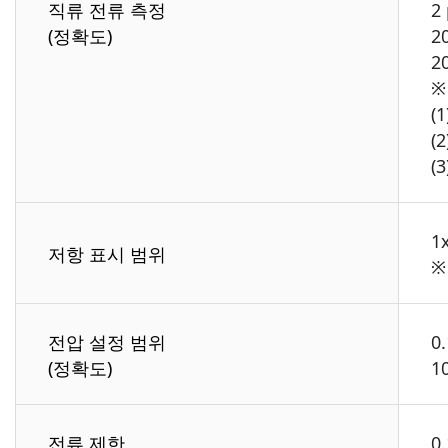
직류 전류 측정
2
(정확도)
2
2
※
(
(
(
1
저항 표시 범위
※
전압 설정 범위
0
(정확도)
1
전류 제한
0.