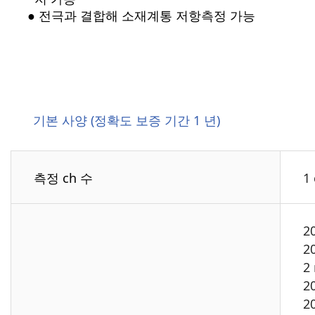
● 전극과 결합해 소재계통 저항측정 가능
기본 사양 (정확도 보증 기간 1 년)
측정 ch 수
1
2
2
2
2
2