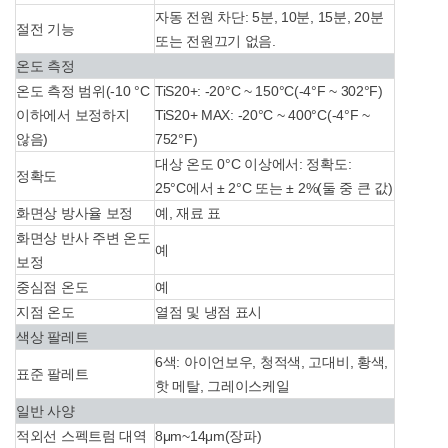
자동 전원 차단: 5분, 10분, 15분, 20분
절전 기능
또는 전원끄기 없음.
온도 측정
온도 측정 범위(-10 °C
TiS20+: -20°C ~ 150°C(-4°F ~ 302°F)
이하에서 보정하지
TiS20+ MAX: -20°C ~ 400°C(-4°F ~
않음)
752°F)
대상 온도 0°C 이상에서: 정확도:
정확도
25°C에서 ± 2°C 또는 ± 2%(둘 중 큰 값)
화면상 방사율 보정
예, 재료 표
화면상 반사 주변 온도
예
보정
중심점 온도
예
지점 온도
열점 및 냉점 표시
색상 팔레트
6색: 아이언보우, 청적색, 고대비, 황색,
표준 팔레트
핫 메탈, 그레이스케일
일반 사양
적외선 스펙트럼 대역
8μm~14μm(장파)