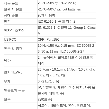
작동 온도
-10°C~50°C(14°F~122°F)
보관 시 온도
-20°C~50°C without batteries
상대 습도
95% 비응축
안전
IEC 61010-1: 공해 지수 2
EN 61326-1, CISPR 11: Group 1, Class
전자기 호환성
A
US FCC
CFR, Part 15C
10 Hz~150 Hz, 0.15 mm, IEC 60068-2-
진동 및 충격
6; 30 g, 11 ms, IEC 60068-2-27
2m 높이에서 떨어뜨려도 이상 없도록
낙하
제작
26.7cm x 10.1cm x 14.5cm(10.5인치 x
크기(HxWxL)
4.0인치 x 5.7인치)
무게
0.72 kg(1.6 lb)
IP54(분진 및 제한적 침수 방지, 사방 물
인클로저 등급
분사에 대한 방수)
보증
2년(표준)
체코어, 네덜란드어, 영어, 핀란드어,