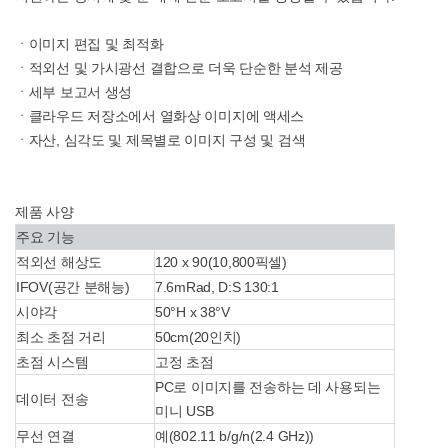
ㆍ이미지 편집 및 최적화
ㆍ적외선 및 가시광선 결합으로 더욱 단순한 분석 제공
ㆍ세부 보고서 생성
ㆍ클라우드 저장소에서 열화상 이미지에 액세스
ㆍ자산, 심각도 및 제목별로 이미지 구성 및 검색
제품 사양
주요 기능
적외선 해상도
120 x 90(10,800픽셀)
IFOV(공간 분해능)
7.6mRad, D:S 130:1
시야각
50°H x 38°V
최소 초점 거리
50cm(20인치)
초점 시스템
고정 초점
PC로 이미지를 전송하는 데 사용되는
데이터 전송
미니 USB
무선 연결
예(802.11 b/g/n(2.4 GHz))