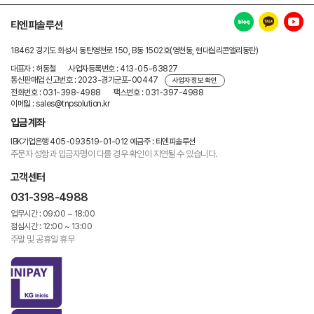
티엔피솔루션
18462 경기도 화성시 동탄영천로 150, B동 1502호(영천동, 현대실리콘앨리동탄)
대표자 : 허동철
사업자등록번호 : 413-05-63827
통신판매업 신고번호 : 2023-경기군포-00447
사업자 정보 확인
전화번호 : 031-398-4988
팩스번호 : 031-397-4988
이메일 : sales@tnpsolution.kr
입금계좌
IBK기업은행 405-093519-01-012
예금주 : 티엔피솔루션
주문자 성함과 입금자명이 다를 경우
확인이 지연될 수 있습니다.
고객센터
031-398-4988
업무시간 : 09:00 ~ 18:00
점심시간 : 12:00 ~ 13:00
주말 및 공휴일 휴무