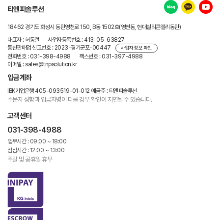
티엔피솔루션
18462 경기도 화성시 동탄영천로 150, B동 1502호(영천동, 현대실리콘앨리동탄)
대표자 : 허동철
사업자등록번호 : 413-05-63827
통신판매업 신고번호 : 2023-경기군포-00447
사업자 정보 확인
전화번호 : 031-398-4988
팩스번호 : 031-397-4988
이메일 : sales@tnpsolution.kr
입금계좌
IBK기업은행 405-093519-01-012
예금주 : 티엔피솔루션
주문자 성함과 입금자명이 다를 경우
확인이 지연될 수 있습니다.
고객센터
031-398-4988
업무시간 : 09:00 ~ 18:00
점심시간 : 12:00 ~ 13:00
주말 및 공휴일 휴무