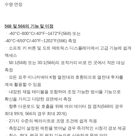
수명 연장
568 및 566의 기능 및 이점
ㆍ-40°C~800°C/-40°F~1472°F(568) 또는
-40°C~650°C/-40°F~1202°F(566) 측정
ㆍ소프트 키 버튼 및 도트 매트릭스 디스플레이에서 고급 기능에 쉽게
액세스
ㆍ50:1(568) 또는 30:1(566)의 표적거리 비로 먼 곳에서 작은 대상
측정
ㆍ모든 표주 미니커넥터 K형 열전대와 호환되므로 열전대 투자를
계속 활용할 수 있음
ㆍ내장된 재질 테이블을 포함하여 조정 가능한 방사율 기능으로
확신을 가지고 다양한 표면에서 측정
ㆍ향후 다운로드 및 호출을 위해 여러 데이터 점 캡처(568의 경우
최대 99개, 566의 경우 최대 20개)
ㆍ2가지 수준의 백라이트로 조명 조건에 쉽게 적응
ㆍ측정값이 설정된 제한을 벗어날 경우 즉각적인 시청각 경보 제공
ㆍ최소, 최대, 평균 및 편차 기능으로 신속하게 문제 파악