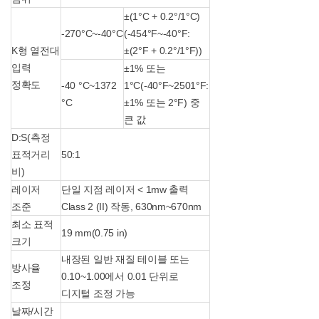
±(1°C + 0.2°/1°C)
-270°C~-40°C
(-454°F~-40°F:
K형 열전대
±(2°F + 0.2°/1°F))
입력
±1% 또는
정확도
-40 °C~1372
1°C(-40°F~2501°F:
°C
±1% 또는 2°F) 중
큰 값
D:S(측정
표적거리
50:1
비)
레이저
단일 지점 레이저 < 1mw 출력
조준
Class 2 (II) 작동, 630nm~670nm
최소 표적
19 mm(0.75 in)
크기
내장된 일반 재질 테이블 또는
방사율
0.10~1.00에서 0.01 단위로
조정
디지털 조정 가능
날짜/시간