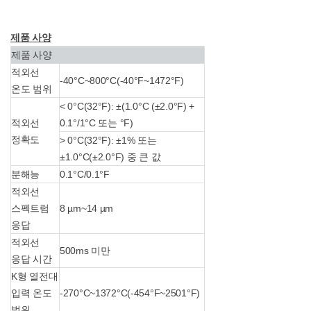
제품 사양
제품 사양
적외선
-40°C~800°C(-40°F~1472°F)
온도 범위
< 0°C(32°F): ±(1.0°C (±2.0°F) +
적외선
0.1°/1°C 또는 °F)
정확도
> 0°C(32°F): ±1% 또는
±1.0°C(±2.0°F) 중 큰 값
분해능
0.1°C/0.1°F
적외선
스펙트럼
8 µm~14 µm
응답
적외선
500ms 미만
응답 시간
K형 열전대
입력 온도
-270°C~1372°C(-454°F~2501°F)
범위