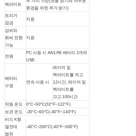
두 가지 수준(보통 밝기와 어두운
백라이트
환경을 위한 추가 밝기)
트리거
지원
잠금
섭씨와
화씨 전환
지원
가능
PC 사용 시 AA/LR6 배터리 2개와
전원
USB
레이저 및
백라이트를 켜고
배터리
연속 사용 시
12시간, 레이저 및
수명
백라이트를
끄고 100시간
작동 온도
0°C~50°C(32°F~122°F)
보관 온도
-20°C~60°C(-40°F~140°F)
비드 K형
열전대
-40°C~260°C(-40°F~500°F)
범위