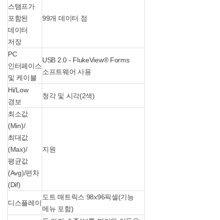
스탬프가
포함된
99개 데이터 점
데이터
저장
PC
USB 2.0 - FlukeView® Forms
인터페이스
소프트웨어 사용
및 케이블
Hi/Low
청각 및 시각(2색)
경보
최소값
(Min)/
최대값
(Max)/
지원
평균값
(Avg)/편차
(Dif)
도트 매트릭스 98x96픽셀(기능
디스플레이
메뉴 포함)