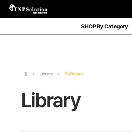
SHOP By Category
홈
Library
Software
Library