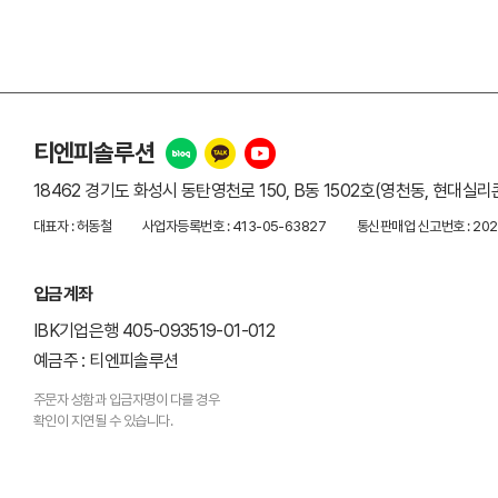
티엔피솔루션
18462 경기도 화성시 동탄영천로 150, B동 1502호(영천동, 현대실
대표자 : 허동철
사업자등록번호 : 413-05-63827
통신판매업 신고번호 : 20
입금계좌
IBK기업은행 405-093519-01-012
예금주 : 티엔피솔루션
주문자 성함과 입금자명이 다를 경우
확인이 지연될 수 있습니다.