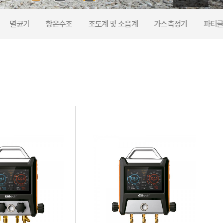
멸균기
항온수조
조도계 및 소음계
가스측정기
파티클