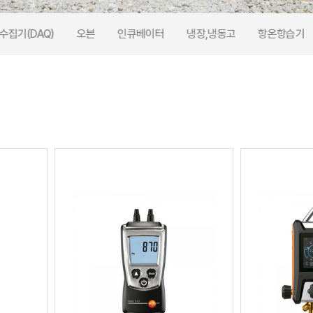
수집기(DAQ)
오븐
인큐베이터
냉장,냉동고
항온항습기