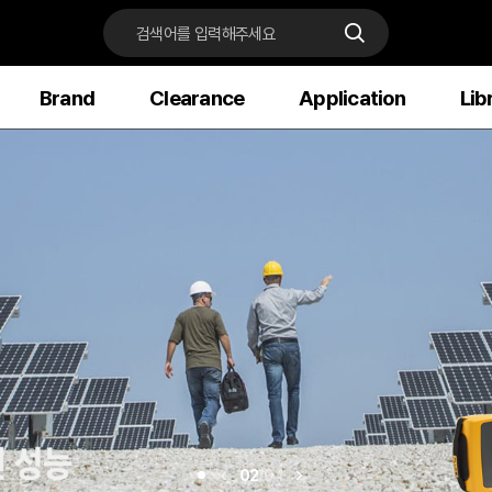
Brand
Clearance
Application
Lib
02
/
04