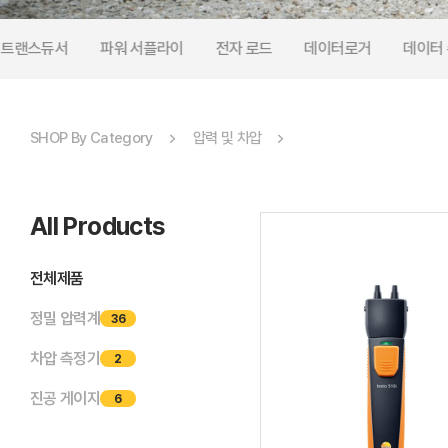
/ 트랜스듀서
파워 서플라이
전자 로드
데이터로거
데이터 
SHOP By Category
압력 및 차압
All Products
전체제품
정밀 압력계
36
차압 측정기
2
진공 게이지
6