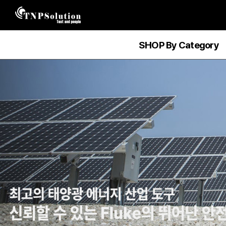
SHOP By Category
SHOP
By
Category