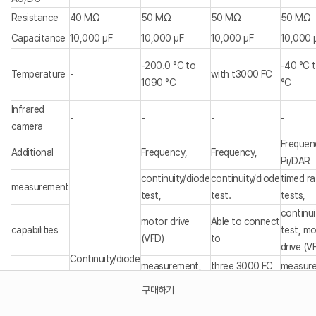
Resistance
40 MΩ
50 MΩ
50 MΩ
50 MΩ
Capacitance
10,000 μF
10,000 μF
10,000 μF
10,000 
-200.0 °C to
-40 °C 
Temperature
-
with t3000 FC
1090 °C
°C
Infrared
-
-
-
-
camera
Frequen
Additional
Frequency,
Frequency,
Pi/DAR
continuity/diode
continuity/diode
timed ra
measurement
test,
test.
tests,
continui
motor drive
Able to connect
capabilities
test, m
(VFD)
to
drive (V
Continuity/diode
measurement,
three 3000 FC
measure
test
microam
구매하기
duty cycle,
modules.
relative