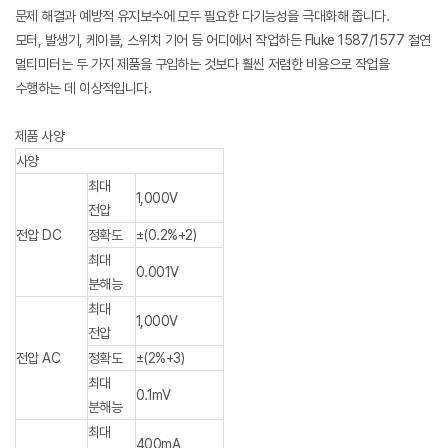
문제 해결과 예방적 유지보수에 모두 필요한 다기능성을 극대화해 줍니다.
모터, 발생기, 케이블, 스위치 기어 등 어디에서 작업하든 Fluke 1587/1577 절연
멀티미터는 두 가지 제품을 구입하는 것보다 훨씬 저렴한 비용으로 작업을
수행하는 데 이상적입니다.
제품 사양
사양
최대
1,000V
전압
전압 DC
정확도
±(0.2%+2)
최대
0.001V
분해능
최대
1,000V
전압
전압 AC
정확도
±(2%+3)
최대
0.1mV
분해능
최대
400mA