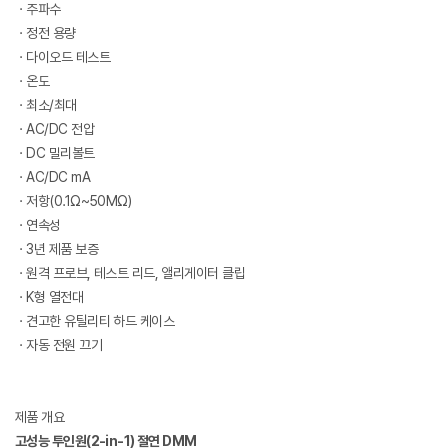
ㆍ주파수
ㆍ정전 용량
ㆍ다이오드 테스트
ㆍ온도
ㆍ최소/최대
ㆍAC/DC 전압
ㆍDC 밀리볼트
ㆍAC/DC mA
ㆍ저항(0.1Ω~50MΩ)
ㆍ연속성
ㆍ3년 제품 보증
ㆍ원격 프로브, 테스트 리드, 앨리게이터 클립
ㆍK형 열전대
ㆍ견고한 유틸리티 하드 케이스
ㆍ자동 전원 끄기
제품 개요
고성능 투인원(2-in-1) 절연 DMM