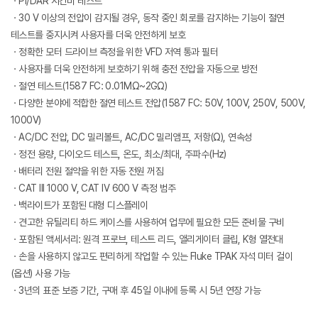
ㆍPI/DAR 시간비 테스트
ㆍ30 V 이상의 전압이 감지될 경우, 동작 중인 회로를 감지하는 기능이 절연
테스트를 중지시켜 사용자를 더욱 안전하게 보호
ㆍ정확한 모터 드라이브 측정을 위한 VFD 저역 통과 필터
ㆍ사용자를 더욱 안전하게 보호하기 위해 충전 전압을 자동으로 방전
ㆍ절연 테스트(1587 FC: 0.01MΩ~2GΩ)
ㆍ다양한 분야에 적합한 절연 테스트 전압(1587 FC: 50V, 100V, 250V, 500V,
1000V)
ㆍAC/DC 전압, DC 밀리볼트, AC/DC 밀리앰프, 저항(Ω), 연속성
ㆍ정전 용량, 다이오드 테스트, 온도, 최소/최대, 주파수(Hz)
ㆍ배터리 전원 절약을 위한 자동 전원 꺼짐
ㆍCAT III 1000 V, CAT IV 600 V 측정 범주
ㆍ백라이트가 포함된 대형 디스플레이
ㆍ견고한 유틸리티 하드 케이스를 사용하여 업무에 필요한 모든 준비물 구비
ㆍ포함된 액세서리: 원격 프로브, 테스트 리드, 앨리게이터 클립, K형 열전대
ㆍ손을 사용하지 않고도 편리하게 작업할 수 있는 Fluke TPAK 자석 미터 걸이
(옵션) 사용 가능
ㆍ3년의 표준 보증 기간, 구매 후 45일 이내에 등록 시 5년 연장 가능