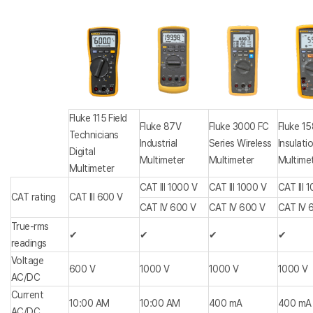
Fluke 115 Field
Fluke 87V
Fluke 3000 FC
Fluke 1
Technicians
Industrial
Series Wireless
Insulati
Digital
Multimeter
Multimeter
Multime
Multimeter
CAT III 1000 V
CAT III 1000 V
CAT III 
CAT rating
CAT III 600 V
CAT IV 600 V
CAT IV 600 V
CAT IV 
True-rms
✔
✔
✔
✔
readings
Voltage
600 V
1000 V
1000 V
1000 V
AC/DC
Current
10:00 AM
10:00 AM
400 mA
400 mA
AC/DC