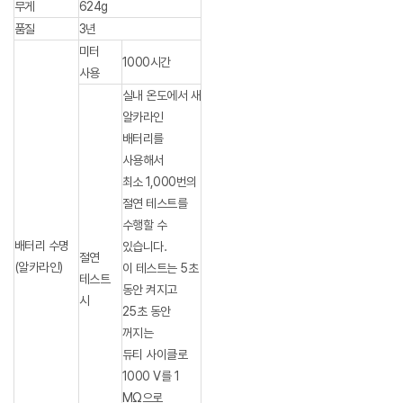
무게
624g
품질
3년
미터
1000시간
사용
실내 온도에서 새
알카라인
배터리를
사용해서
최소 1,000번의
절연 테스트를
수행할 수
배터리 수명
있습니다.
절연
(알카라인)
이 테스트는 5초
테스트
동안 켜지고
시
25초 동안
꺼지는
듀티 사이클로
1000 V를 1
MΩ으로