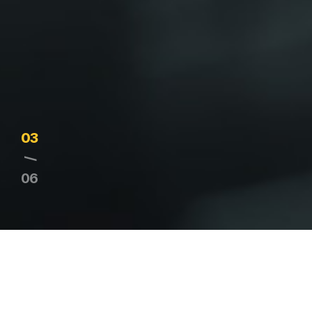
04
/
06